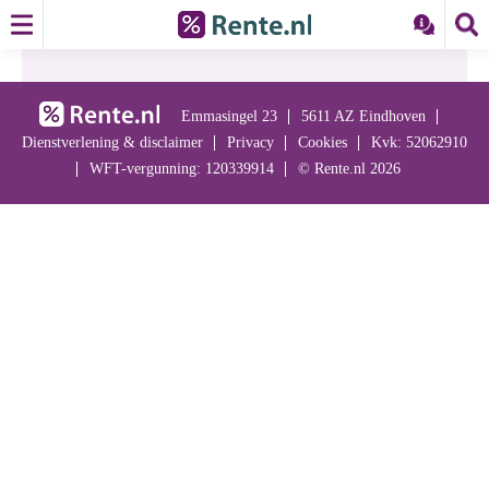
Emmasingel 23
5611 AZ Eindhoven
Dienstverlening & disclaimer
Privacy
Cookies
Kvk: 52062910
WFT-vergunning: 120339914
© Rente.nl 2026