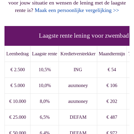
voor jouw situatie en wensen de lening met de laagste
rente is?
Maak een persoonlijke vergelijking >>
Laagste rente lening voor zwembad
Leenbedrag
Laagste rente
Kredietverstrekker
Maandtermijn
To
€ 2.500
10,5%
ING
€ 54
€ 5.000
10,0%
auxmoney
€ 106
€ 10.000
8,0%
auxmoney
€ 202
€ 25.000
6,5%
DEFAM
€ 487
€ 50.000
6,4%
DEFAM
€ 972