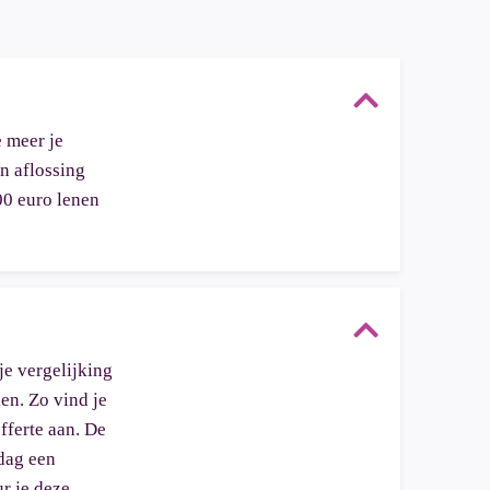
e meer je
en aflossing
00 euro lenen
je vergelijking
en. Zo vind je
fferte aan. De
kdag een
ur je deze