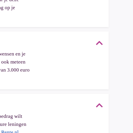
ag op je
wensen en je
et ook meteen
van 3.000 euro
bedrag wilt
dure leningen
p
Rente.nl