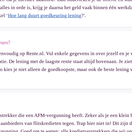
les in orde is, krijg je daarna het geld vaak binnen één werkd
el ‘
Hoe lang duurt goedkeuring lening
?'.
euro?
envoudig op Rente.nl. Vul enkele gegevens in over jezelf en je 
uatie. De lening met de laagste rente staat altijd bovenaan. Je zi
o kies je niet alleen de goedkoopste, maar ook de beste lening 
rstrekker die een AFM-vergunning heeft. Zeker als je een klein 
aanbieders van flitskredieten tegen. Trap hier niet in! Dit zijn 
rgunning. Goed om te weten: alle kredietverstrekkers die wij o