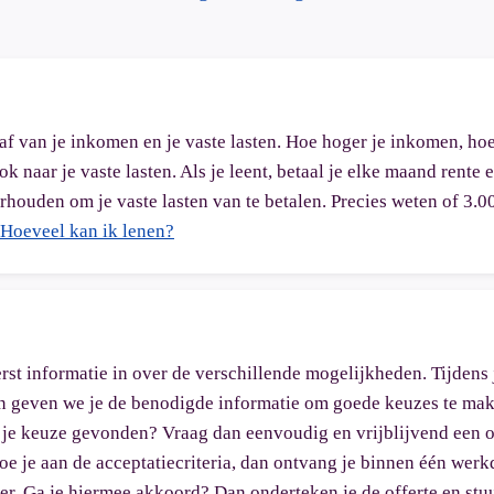
 af van je inkomen en je vaste lasten. Hoe hoger je inkomen, ho
 naar je vaste lasten. Als je leent, betaal je elke maand rente 
rhouden om je vaste lasten van te betalen. Precies weten of 3.0
Hoeveel kan ik lenen?
erst informatie in over de verschillende mogelijkheden. Tijdens 
 en geven we je de benodigde informatie om goede keuzes te mak
an je keuze gevonden? Vraag dan eenvoudig en vrijblijvend een o
doe je aan de acceptatiecriteria, dan ontvang je binnen één wer
ker. Ga je hiermee akkoord? Dan onderteken je de offerte en stu