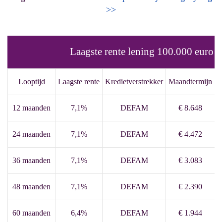
>>
Laagste rente lening 100.000 euro
Looptijd
Laagste rente
Kredietverstrekker
Maandtermijn
T
12 maanden
7,1%
DEFAM
€ 8.648
24 maanden
7,1%
DEFAM
€ 4.472
36 maanden
7,1%
DEFAM
€ 3.083
48 maanden
7,1%
DEFAM
€ 2.390
60 maanden
6,4%
DEFAM
€ 1.944