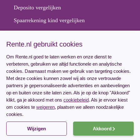
Deposito vergelijken
Spaarrekening kind vergelijken
Hypotheek
Rente.nl gebruikt cookies
Hypotheekrente vergelijken
Om Rente.nl goed te laten werken en onze dienst te
verbeteren, gebruiken we altijd functionele en analytische
Hypotheek aanvragen
cookies. Daarnaast maken we gebruik van targeting cookies.
Lineaire hypotheek rente
Met deze cookies kunnen zowel wij als onze vertrouwde
partners je gepersonaliseerde advertenties en aanbevelingen
Annuïteitenhypotheek rente
op en buiten onze site laten zien. Als je op de knop "Akkoord"
klikt, ga je akkoord met ons
cookiebeleid
. Als je ervoor kiest
om cookies te
weigeren
, plaatsen we alleen noodzakelijke
cookies.
Emmasingel 23
5611 AZ Eindhoven
Dienstverlening & disclaimer
Privacy
Cookies
Kvk: 52062910
Wijzigen
Akkoord
WFT-vergunning: 120339914
© Rente.nl 2026