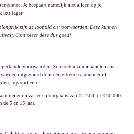
temonnee. Je bespaart namelijk niet alleen op je
 íets lager.
belangrijk zijn de looptijd en voorwaarden. Deze kunnen
uitvalt. Controleer deze dus goed!
t beperkende voorwaarden. Zo moeten zonnepanelen aan
 worden uitgevoerd door een erkende aannemer of
rden, bijvoorbeeld:
 aanbieder en varieert doorgaans van € 2.500 tot € 50.000.
n de 5 en 15 jaar.
n. Gelukkig zijn er alternatieven voor groene leningen,