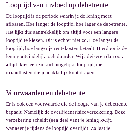
Looptijd van invloed op debetrente
De looptijd is de periode waarin je de lening moet
aflossen. Hoe langer de looptijd, hoe lager de debetrente.
Het lijkt dus aantrekkelijk om altijd voor een langere
looptijd te kiezen. Dit is echter niet zo. Hoe langer de
looptijd, hoe langer je rentekosten betaalt. Hierdoor is de
lening uiteindelijk toch duurder. Wij adviseren dan ook
altijd: kies een zo kort mogelijke looptijd, met
maandlasten die je makkelijk kunt dragen.
Voorwaarden en debetrente
Er is ook een voorwaarde die de hoogte van je debetrente
bepaalt. Namelijk de overlijdensrisicoverzekering. Deze
verzekering scheldt (een deel van) je lening kwijt,
wanneer je tijdens de looptijd overlijdt. Zo laat je