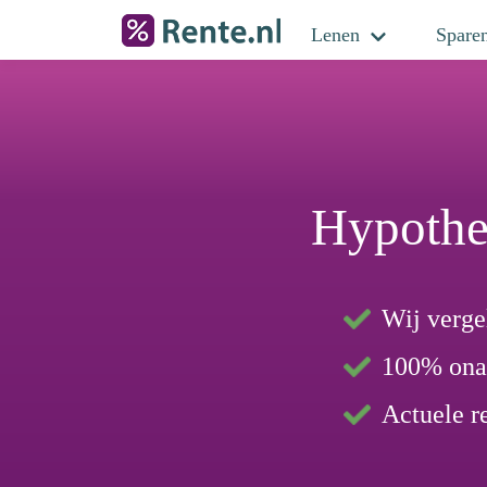
Lenen
Spare
Hypothee
Wij vergel
100% ona
Actuele r