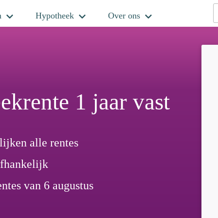
n
Hypotheek
Over ons
krente 1 jaar vast
ijken alle rentes
fhankelijk
entes van 6 augustus