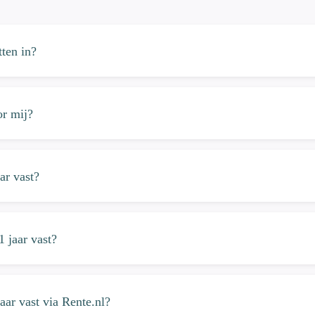
tten in?
or mij?
ar vast?
 jaar vast?
aar vast via Rente.nl?