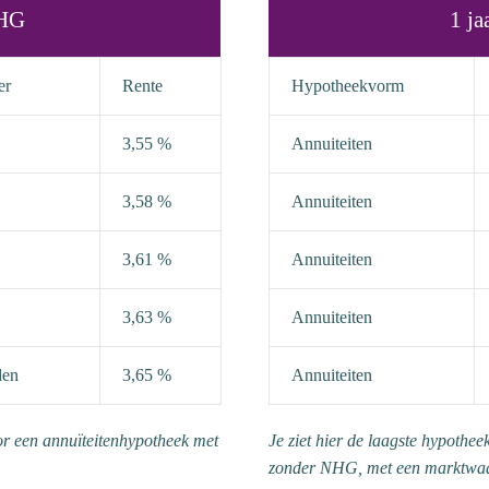
NHG
1 ja
er
Rente
Hypotheekvorm
3,55 %
Annuiteiten
3,58 %
Annuiteiten
3,61 %
Annuiteiten
3,63 %
Annuiteiten
den
3,65 %
Annuiteiten
oor een annuïteitenhypotheek met
Je ziet hier de laagste hypothee
zonder NHG, met een marktwa